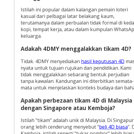
Istilah ini popular dalam kalangan pemain loteri
kasual dari pelbagai latar belakang kaum,
terutamanya dalam perbualan tidak formal di keda
kopi, tempat kerja, atau dalam kumpulan WhatsA
keluarga.
Adakah 4DMY menggalakkan tikam 4D?
Tidak. 4DMY menyediakan
hasil keputusan 4D
ma
nyata untuk tujuan rujukan dan pendidikan. Kami
tidak menggalakkan sebarang bentuk perjudian
tanpa kawalan. Kandungan ini diterbitkan semata-
mata untuk menjelaskan konteks budaya dan bah
Apakah perbezaan tikam 4D di Malaysia
dengan Singapore atau Kemboja?
Istilah "tikam" adalah unik di Malaysia. Di Singapur
orang lebih cenderung menyebut "
beli 4D biasa
". 
Kamboja, istilah seperti "tukar nombor" lebih biasa