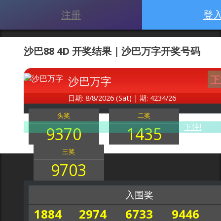
注册
登
沙巴88 4D 开奖结果｜沙巴万字开奖号码
下
沙巴万字
日期: 8/8/2026 (Sat)
|
期: 4234/26
头奖
二奖
下注!
9370
1435
三奖
9703
入围奖
1884
2974
6733
9446