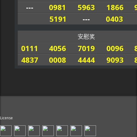
---
0981
5963
1866
5191
---
0403
安慰奖
0111
4056
7019
0096
4837
0008
4444
9093
License