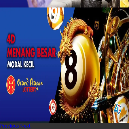
Previous
Next